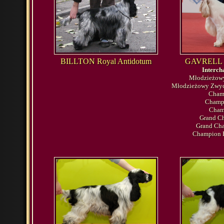
BILLTON Royal Antidotum
GAVRELL R
Interch
Młodzieżowy
Młodzieżowy Zwyc
Champ
Champi
Cham
Grand C
Grand Cha
Champion P