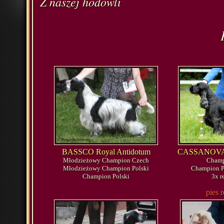
Z naszej hodowli
BASSCO Royal Antidotum
CASSANOVA R
Młodzieżowy Champion Czech
Champ
Młodzieżowy Champion Polski
Champion P
Champion Polski
3x r
pies 