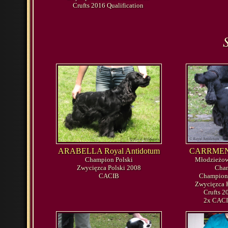
Crufts 2016 Qualification
ARABELLA Royal Antidotum
CARRMEN R
Champion Polski
Młodzieżow
Zwycięzca Polski 2008
Cham
CACIB
Champion 
Zwycięzca 
Crufts 2
2x CACI