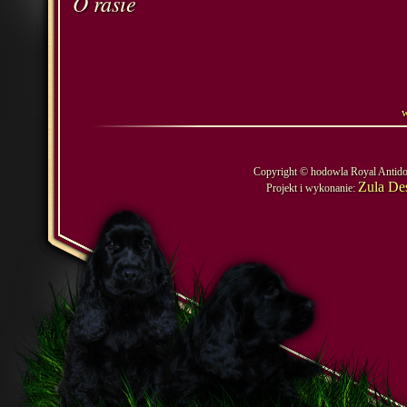
O rasie
w
Copyright © hodowla Royal Antido
Zula De
Projekt i wykonanie: