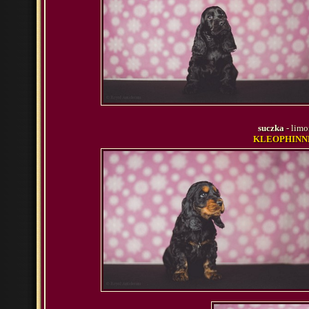
suczka
- lim
KLEOPHINNE 