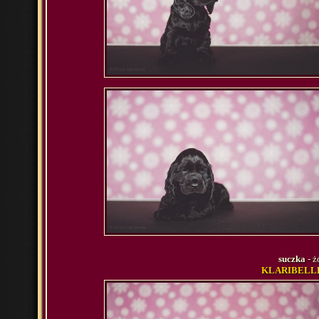
suczka
- ż
KLARIBELLE 