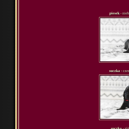
piesek
- nie
suczka
- cze
suczka
- ró