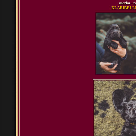
suczka
- ż
KLARIBELLE 