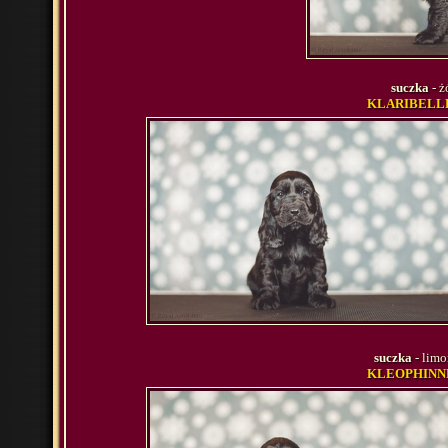
suczka
- ż
KLARIBELLE 
suczka
- lim
KLEOPHINNE 