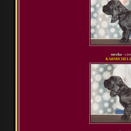
suczka
- cze
KARMICHELLE