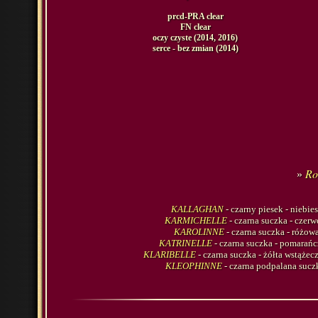
prcd-PRA clear
FN clear
oczy czyste (2014, 2016)
serce - bez zmian (2014)
Ro
»
KALLAGHAN
- czarny piesek -
niebie
KARMICHELLE
- czarna suczka -
czerw
KAROLINNE
- czarna suczka -
różowa
KATRINELLE
- czarna suczka -
pomarańc
KLARIBELLE
- czarna suczka -
żółta wstążec
KLEOPHINNE
- czarna podpalana sucz