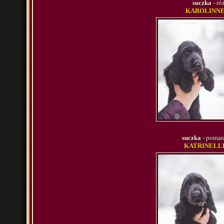
suczka
- ró
KAROLINNE 
suczka
- pomar
KATRINELLE 