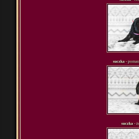
suczka
- pomar
suczka
- ż