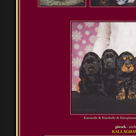
Katrinelle & Klaribelle & Kleophin
piesek
- nie
KALLAGHAN 