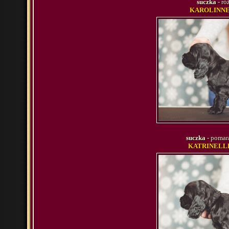
suczka
- ró
KAROLINNE 
suczka
- pomar
KATRINELLE 