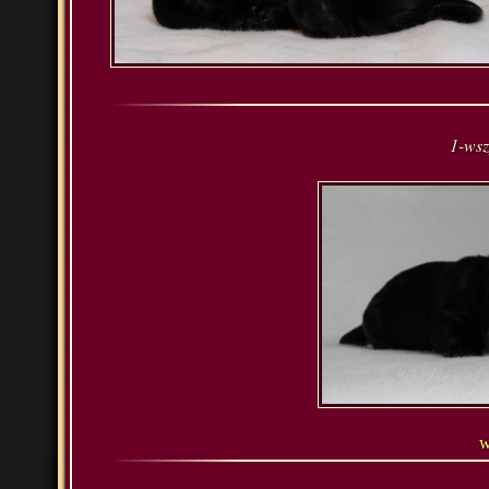
1-wsz
w