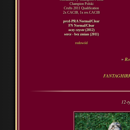
Champion Polski
Crufts 2011 Qualification
2x CACIB, 1x res.CACIB
prcd-PRA Normal/Clear
FN Normal/Clear
oczy czyste (2012)
serce - bez zmian (2011)
rodowód
Ro
»
FANTAGHIR
12-ty