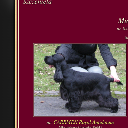
Szczenięta
Mi
ur. 05
Ro
m:
CARRMEN Royal Antidotum
Młodzieżowy Champion Polski