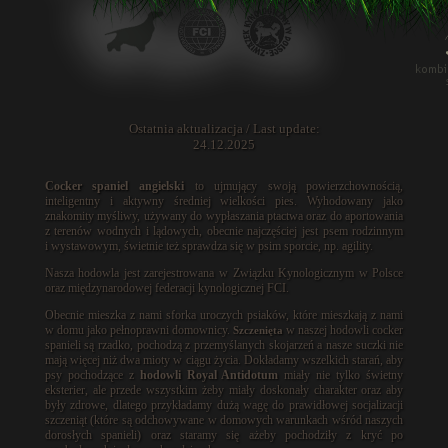
Ostatnia aktualizacja / Last update:
24.12.2025
Cocker spaniel angielski
to ujmujący swoją powierzchownością,
inteligentny i aktywny średniej wielkości pies. Wyhodowany jako
znakomity myśliwy, używany do wypłaszania ptactwa oraz do aportowania
z terenów wodnych i lądowych, obecnie najczęściej jest psem rodzinnym
i wystawowym, świetnie też sprawdza się w psim sporcie, np. agility.
Nasza hodowla jest zarejestrowana w Związku Kynologicznym w Polsce
oraz międzynarodowej federacji kynologicznej FCI.
Obecnie mieszka z nami sforka uroczych psiaków, które mieszkają z nami
w domu jako pełnoprawni domownicy.
w naszej hodowli cocker
Szczenięta
spanieli są rzadko, pochodzą z przemyślanych skojarzeń a nasze suczki nie
mają więcej niż dwa mioty w ciągu życia. Dokładamy wszelkich starań, aby
psy pochodzące z
hodowli Royal Antidotum
miały nie tylko świetny
eksterier, ale przede wszystkim żeby miały doskonały charakter oraz aby
były zdrowe, dlatego przykładamy dużą wagę do prawidłowej socjalizacji
szczeniąt (które są odchowywane w domowych warunkach wśród naszych
dorosłych spanieli) oraz staramy się ażeby pochodziły z kryć po